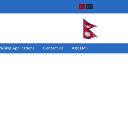
EN
NP
raining Applications
Contact us
Agri LMS