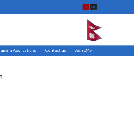
EN
NP
raining Applications
Contact us
Agri LMS
ण