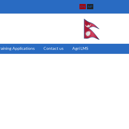
EN
NP
raining Applications
Contact us
Agri LMS